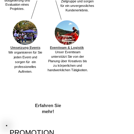
Budgetierung und
Zielgruppe und sorgen
Evaluation eines
für ein unvergessliches
Projektes.
Kundenerlebnis.
Umsetzung Events
Eventteam & Logistik
Unser Eventteam
Wir organisieren
für
Sie
unterstützt Sie von der
jeden Event und
Planung über Kreatives bis
sorgen
für
ein
zu körperlichen und
professionelles
handwerklichen Tätigkeiten.
Auftreten.
Erfahren Sie
mehr!
PROMOTION